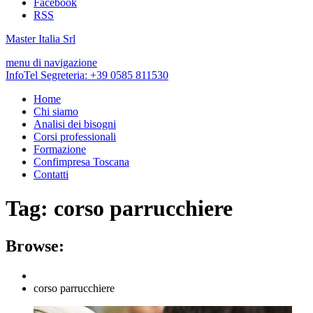
Facebook
RSS
Master Italia Srl
menu di navigazione
InfoTel Segreteria:
+39 0585 811530
Home
Chi siamo
Analisi dei bisogni
Corsi professionali
Formazione
Confimpresa Toscana
Contatti
Tag:
corso parrucchiere
Browse:
corso parrucchiere