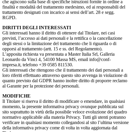
che agiscono sulla base di specifiche istruzioni fornite in ordine a
finalità e modalità del trattamento medesimo, ed ai responsabili del
trattamento designati con incarico ai sensi dell’art. 28 e segg.
RGPD.
DIRITTI DEGLI INTERESSATI
Gli interessati hanno il diritto di ottenere dal Titolare, nei casi
previsti, l’accesso ai dati personali e la rettifica o la cancellazione
degli stessi o la limitazione del trattamento che li riguarda o di
opporsi al trattamento (artt. 15 e ss. del Regolamento).
L’apposita richiesta va presentata a Master Italia Srl, Galleria
Leonardo da Vinci 4, 54100 Massa MS, email info@conf-
impresa.it, telefono +39 0585 811530.
Gli interessati che ritengono che il trattamento dei dati personali a
loro riferiti effettuato attraverso questo sito avvenga in violazione di
quanto previsto dal GDPR hanno inoltre diritto di proporre reclamo
al Garante per la protezione dei personali.
MODIFICHE
Il Titolare si riserva il diritto di modificare o emendare, in qualsiasi
momento, la presente informativa privacy ovunque pubblicata sul
sito soprattutto in virtù della possibile veloce evoluzione del quadro
normativo applicabile alla materia Privacy. Tutti gli utenti potranno
verificare in qualsiasi momento collegandosi al sito l’ultima versione
della informativa privacy come di volta in volta aggiornata dal