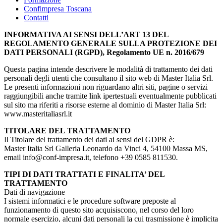
Confimpresa Toscana
Contatti
INFORMATIVA AI SENSI DELL’ART 13 DEL
REGOLAMENTO GENERALE SULLA PROTEZIONE DEI
DATI PERSONALI (RGPD), Regolamento UE n. 2016/679
Questa pagina intende descrivere le modalità di trattamento dei dati
personali degli utenti che consultano il sito web di Master Italia Srl.
Le presenti informazioni non riguardano altri siti, pagine o servizi
raggiungibili anche tramite link ipertestuali eventualmente pubblicati
sul sito ma riferiti a risorse esterne al dominio di Master Italia Srl:
www.masteritaliasrl.it
TITOLARE DEL TRATTAMENTO
Il Titolare del trattamento dei dati ai sensi del GDPR è:
Master Italia Srl Galleria Leonardo da Vinci 4, 54100 Massa MS,
email info@conf-impresa.it, telefono +39 0585 811530.
TIPI DI DATI TRATTATI E FINALITA’ DEL
TRATTAMENTO
Dati di navigazione
I sistemi informatici e le procedure software preposte al
funzionamento di questo sito acquisiscono, nel corso del loro
normale esercizio, alcuni dati personali la cui trasmissione è implicita