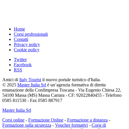
Home
Corsi professionali
Contatti
Privacy policy
Cookie policy
Twitter
Facebook
RSS
Amici di
Italy Tourist
il nuovo portale turistico d'Italia.
© 2025
Master Italia Srl
è un’agenzia formativa di diretta
emanazione della Confimpresa Toscana - Via Eugenio Chiesa 22,
54100 Massa (MS) Massa Carrara - CF: 92022840455 - Telefono
0585 811530 - Fax 0585 887917
Master Italia Srl
Corsi online
-
Formazione Online
-
Formazione a distanza
-
Formazione sulla sicurezza
-
Voucher formativi
-
Corsi di