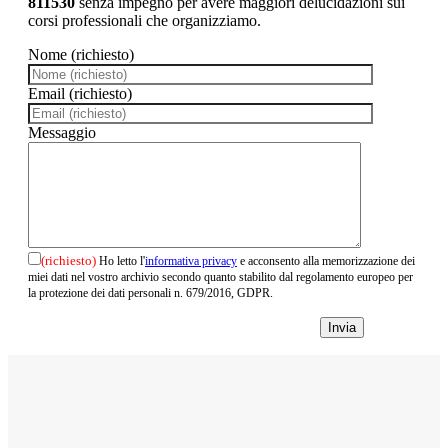
811530
senza impegno per avere maggiori delucidazioni sui
corsi professionali che organizziamo.
Nome (richiesto)
Email (richiesto)
Messaggio
(richiesto)
Ho letto l'
informativa privacy
e acconsento alla memorizzazione dei
miei dati nel vostro archivio secondo quanto stabilito dal regolamento europeo per
la protezione dei dati personali n. 679/2016, GDPR.